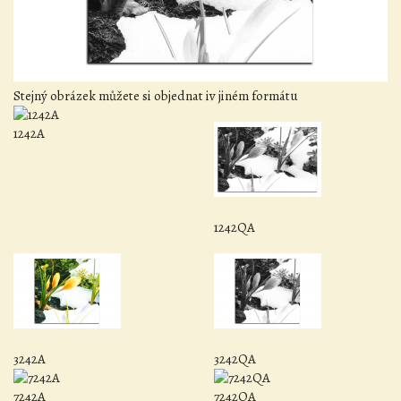
Stejný obrázek můžete si objednat iv jiném formátu
1242A
1242QA
3242A
3242QA
7242A
7242QA