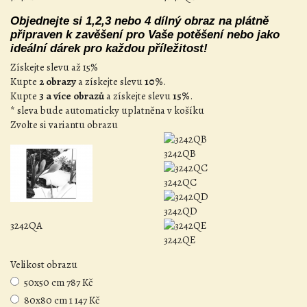
Objednejte si 1,2,3 nebo 4 dílný obraz na plátně
připraven k zavěšení pro Vaše potěšení nebo jako
ideální dárek pro každou příležitost!
Získejte slevu až 15%
Kupte
2 obrazy
a získejte slevu
10%
.
Kupte
3 a více obrazů
a získejte slevu
15%
.
* sleva bude automaticky uplatněna v košíku
Zvolte si variantu obrazu
3242QB
3242QC
3242QD
3242QA
3242QE
Velikost obrazu
50x50 cm
787 Kč
80x80 cm
1 147 Kč