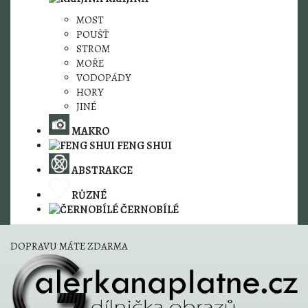
MOST
POUŠŤ
STROM
MOŘE
VODOPÁDY
HORY
JINÉ
MAKRO
FENG SHUI
ABSTRAKCE
RŮZNÉ
ČERNOBÍLÉ
DOPRAVU MÁTE ZDARMA