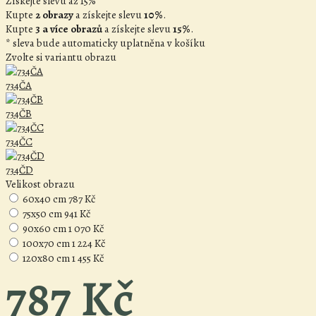
Získejte slevu až 15%
Kupte
2 obrazy
a získejte slevu
10%
.
Kupte
3 a více obrazů
a získejte slevu
15%
.
* sleva bude automaticky uplatněna v košíku
Zvolte si variantu obrazu
734ČA
734ČB
734ČC
734ČD
Velikost obrazu
60x40 cm
787 Kč
75x50 cm
941 Kč
90x60 cm
1 070 Kč
100x70 cm
1 224 Kč
120x80 cm
1 455 Kč
787 Kč