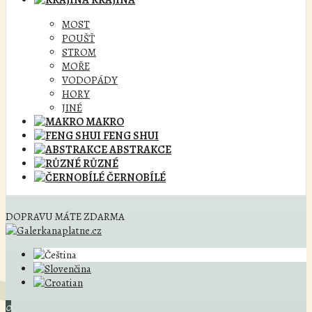
KRAJINA
MOST
POUŠŤ
STROM
MOŘE
VODOPÁDY
HORY
JINÉ
MAKRO
FENG SHUI
ABSTRAKCE
RŮZNÉ
ČERNOBÍLÉ
DOPRAVU MÁTE ZDARMA
0