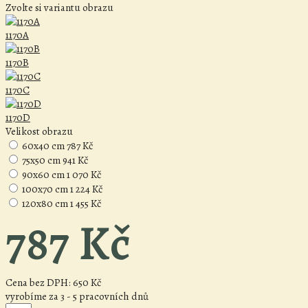
Zvolte si variantu obrazu
1170A
1170B
1170C
1170D
Velikost obrazu
60x40 cm
787 Kč
75x50 cm
941 Kč
90x60 cm
1 070 Kč
100x70 cm
1 224 Kč
120x80 cm
1 455 Kč
787 Kč
Cena bez DPH:
650 Kč
vyrobíme za 3 - 5 pracovních dnů