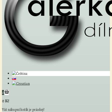
0
0 Kč
Váš nákupní košík je prázdný!