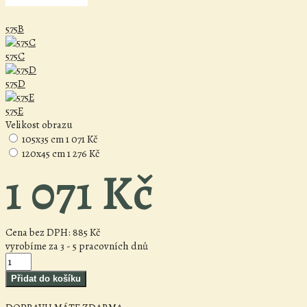
575B
575C
575D
575E
Velikost obrazu
105x35 cm
1 071 Kč
120x45 cm
1 276 Kč
1 071 Kč
Cena bez DPH:
885 Kč
vyrobíme za 3 - 5 pracovních dnů