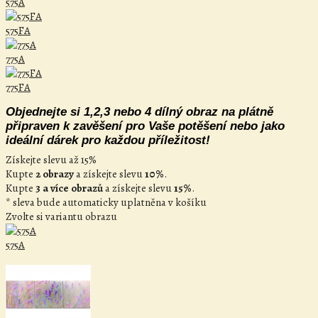
575A
575FA
775A
775FA
Objednejte si 1,2,3 nebo 4 dílný obraz na plátně
připraven k zavěšení pro Vaše potěšení nebo jako
ideální dárek pro každou příležitost!
Získejte slevu až 15%
Kupte
2 obrazy
a získejte slevu
10%
.
Kupte
3 a více obrazů
a získejte slevu
15%
.
* sleva bude automaticky uplatněna v košíku
Zvolte si variantu obrazu
575A