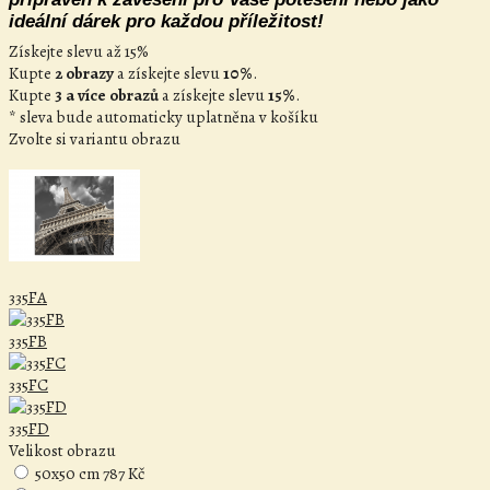
ideální dárek pro každou příležitost!
Získejte slevu až 15%
Kupte
2 obrazy
a získejte slevu
10%
.
Kupte
3 a více obrazů
a získejte slevu
15%
.
* sleva bude automaticky uplatněna v košíku
Zvolte si variantu obrazu
335FA
335FB
335FC
335FD
Velikost obrazu
50x50 cm
787 Kč