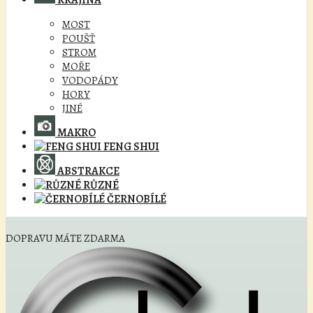
KRAJINA
MOST
POUŠŤ
STROM
MOŘE
VODOPÁDY
HORY
JINÉ
MAKRO
FENG SHUI
ABSTRAKCE
RŮZNÉ
ČERNOBÍLÉ
DOPRAVU MÁTE ZDARMA