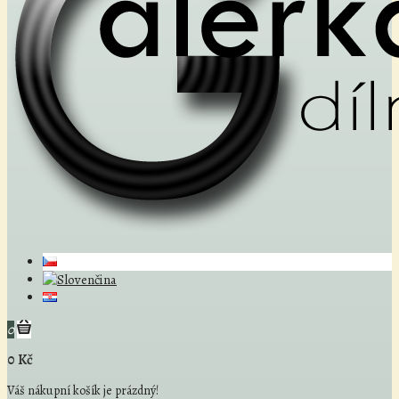
0
0 Kč
Váš nákupní košík je prázdný!