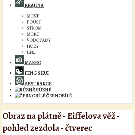
KRAJINA
MOST
POUŠŤ
STROM
MOŘE
VODOPÁDY
HORY
JINÉ
MAKRO
FENG SHUI
ABSTRAKCE
RŮZNÉ
ČERNOBÍLÉ
Obraz na plátně - Eiffelova věž -
pohled zezdola - čtverec