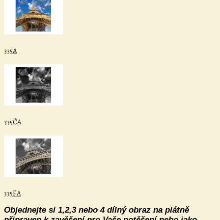
335A
335ČA
335FA
Objednejte si 1,2,3 nebo 4 dílný obraz na plátně
připraven k zavěšení pro Vaše potěšení nebo jako