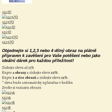
3227D
3227QD
5227D
5227QD
Objednejte si 1,2,3 nebo 4 dílný obraz na plátně
připraven k zavěšení pro Vaše potěšení nebo jako
ideální dárek pro každou příležitost!
Získejte slevu až 15%
Kupte
2 obrazy
a získejte slevu
10%
.
Kupte
3 a více obrazů
a získejte slevu
15%
.
* sleva bude automaticky uplatněna v košíku
Zvolte si variantu obrazu
5227A
5227B